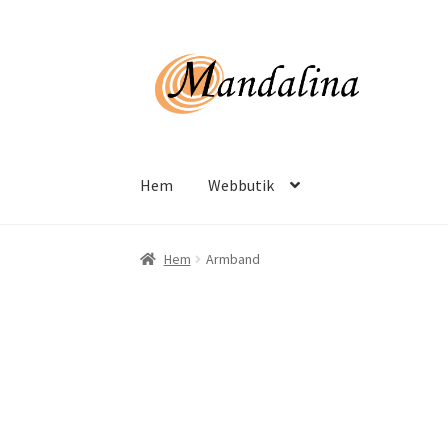
Hoppa
Hoppa
till
till
navigering
innehåll
Hem
Webbutik
Hem
Armband